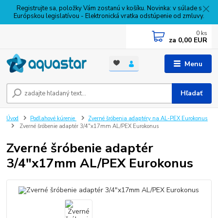
Registrujte sa, položky Vám zostanú v košíku. Novinka: v súlade s
Európskou legislatívou - Elektronická vratka odstúpenie od zmluvy.
0
ks
za
0,00 EUR
Menu
Hľadať
Úvod
Podlahové kúrenie
Zverné šróbenia adaptéry na AL-PEX Eurokonus
Zverné šróbenie adaptér 3/4"x17mm AL/PEX Eurokonus
Zverné šróbenie adaptér
3/4"x17mm AL/PEX Eurokonus