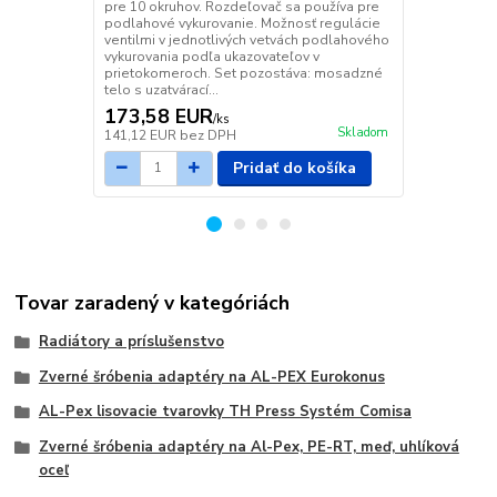
pre 10 okruhov. Rozdeľovač sa používa pre
podlahového
podlahové vykurovanie. Možnosť regulácie
termostatick
ventilmi v jednotlivých vetvách podlahového
Priemer vstu
vykurovania podľa ukazovateľov v
jednotlivých
prietokomeroch. Set pozostáva: mosadzné
Rozdeľovač 
telo s uzatvárací...
vykurovanie. 
173,58 EUR
251,62 
/
ks
Skladom
141,12 EUR
bez DPH
204,57 EUR
Pridať do košíka
Tovar zaradený v kategóriách
Radiátory a príslušenstvo
Zverné šróbenia adaptéry na AL-PEX Eurokonus
AL-Pex lisovacie tvarovky TH Press Systém Comisa
Zverné šróbenia adaptéry na Al-Pex, PE-RT, meď, uhlíková
oceľ