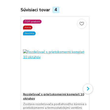
Súvisiaci tovar
4
TOP produkt
Akcia
Novinka
Rozdeľovač s prietokomermi komplet 10
Comisa rozd
okruhov
komplet 10 
Zostava rozdeľovača podlahového kúrenia s
Comisa rozd
prietokomermi a termostatickými ventilmi
komplet 10 