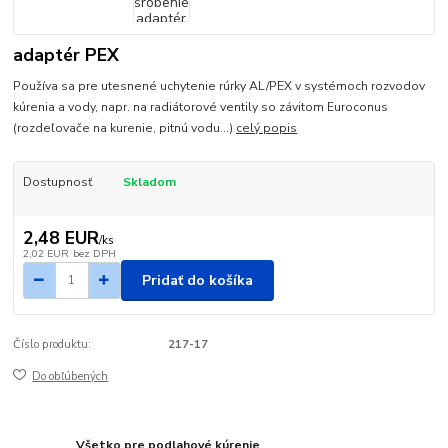
adaptér PEX
Používa sa pre utesnené uchytenie rúrky AL/PEX v systémoch rozvodov
kúrenia a vody, napr. na radiátorové ventily so závitom Euroconus
(rozdeľovače na kurenie, pitnú vodu...)
celý popis
Dostupnosť
Skladom
2,48 EUR
/
ks
2,02 EUR
bez DPH
Pridať do košíka
Číslo produktu:
217-17
Do obľúbených
Všetko pre podlahové kúrenie