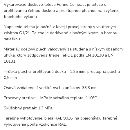
Vykurovacie doskové teleso Purmo Compact je teleso s
profilovanou čelnou doskou a prestupnou plochou na zvýšenie
tepelného výkonu.
Napojenie telesa je bočné z ľavej i pravej strany s vnútorným
závitom G1/2". Teleso je dodávané s bočnými krytmi a hornou
mriežkou.
Materiál: oceľový plech valcovaný za studena s nízkym obsahom
uhlíka, ktorý zodpovedá triede FePO1 podľa EN 10130 a EN
10131.
Hrúbka plechu: profilovaná doska - 1,25 mm, prestupná plocha -
0,5 mm.
Osová vzdialenosť vertikálnych kanálikov: 33,3 mm.
Pracovný pretlak: 1 MPa Maximálna teplota: 110°C.
Skúšobný pretlak: 1,3 MPa.
Farebné vyhotovenie: biela RAL 9016, na objednávku farebné
vyhotovenie podľa vzokonice RAL.