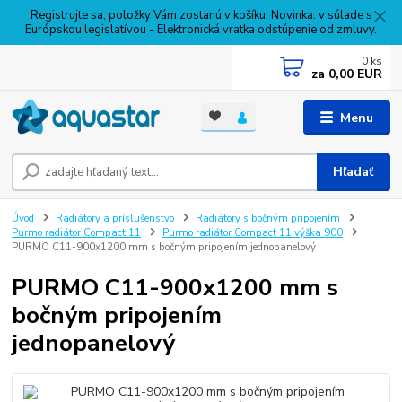
Registrujte sa, položky Vám zostanú v košíku. Novinka: v súlade s
Európskou legislatívou - Elektronická vratka odstúpenie od zmluvy.
0
ks
za
0,00 EUR
Menu
Hľadať
Úvod
Radiátory a príslušenstvo
Radiátory s bočným pripojením
Purmo radiátor Compact 11
Purmo radiátor Compact 11 výška 900
PURMO C11-900x1200 mm s bočným pripojením jednopanelový
PURMO C11-900x1200 mm s
bočným pripojením
jednopanelový