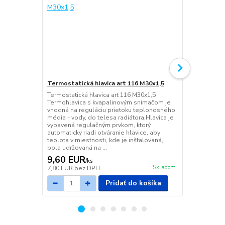
Termostatická hlavica art 116 M30x1,5
Termostatic
priamy DN 1
Termostatická hlavica art 116 M30x1,5
Termohlavica s kvapalinovým snímačom je
Termostatický
vhodná na reguláciu prietoku teplonosného
priamy DN 1/
média - vody, do telesa radiátora.Hlavica je
vybavená regulačným prvkom, ktorý
automaticky riadi otváranie hlavice, aby
teplota v miestnosti, kde je inštalovaná,
bola udržovaná na ...
9,60 EUR
9,73 EU
/
ks
Skladom
7,80 EUR
bez DPH
7,91 EUR
be
Pridať do košíka