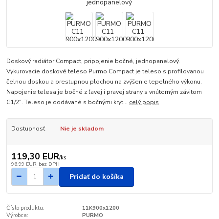
Doskový radiátor Compact, pripojenie bočné, jednopanelový.
Vykurovacie doskové teleso Purmo Compact je teleso s profilovanou
čelnou doskou a prestupnou plochou na zvýšenie tepelného výkonu.
Napojenie telesa je bočné z ľavej i pravej strany s vnútorným závitom
G1/2". Teleso je dodávané s bočnými kryt...
celý popis
Dostupnosť
Nie je skladom
119,30 EUR
/
ks
96,99 EUR
bez DPH
Pridať do košíka
Číslo produktu:
11K900x1200
Výrobca:
PURMO