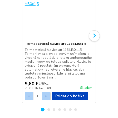
Termostatická hlavica art 116 M30x1,5
Termostatic
priamy DN 1
Termostatická hlavica art 116 M30x1,5
Termohlavica s kvapalinovým snímačom je
Termostatický
vhodná na reguláciu prietoku teplonosného
priamy DN 1/
média - vody, do telesa radiátora.Hlavica je
vybavená regulačným prvkom, ktorý
automaticky riadi otváranie hlavice, aby
teplota v miestnosti, kde je inštalovaná,
bola udržovaná na ...
9,60 EUR
9,73 EU
/
ks
Skladom
7,80 EUR
bez DPH
7,91 EUR
be
Pridať do košíka