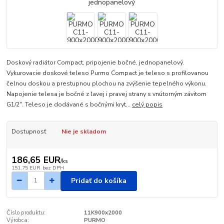
Doskový radiátor Compact, pripojenie bočné, jednopanelový.
Vykurovacie doskové teleso Purmo Compact je teleso s profilovanou
čelnou doskou a prestupnou plochou na zvýšenie tepelného výkonu.
Napojenie telesa je bočné z ľavej i pravej strany s vnútorným závitom
G1/2". Teleso je dodávané s bočnými kryt...
celý popis
Dostupnosť
Nie je skladom
186,65 EUR
/
ks
151,75 EUR
bez DPH
Pridať do košíka
Číslo produktu:
11K900x2000
Výrobca:
PURMO