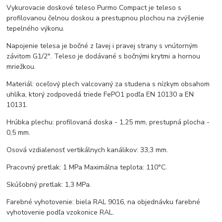
Vykurovacie doskové teleso Purmo Compact je teleso s
profilovanou čelnou doskou a prestupnou plochou na zvýšenie
tepelného výkonu.
Napojenie telesa je bočné z ľavej i pravej strany s vnútorným
závitom G1/2". Teleso je dodávané s bočnými krytmi a hornou
mriežkou.
Materiál: oceľový plech valcovaný za studena s nízkym obsahom
uhlíka, ktorý zodpovedá triede FePO1 podľa EN 10130 a EN
10131.
Hrúbka plechu: profilovaná doska - 1,25 mm, prestupná plocha -
0,5 mm.
Osová vzdialenosť vertikálnych kanálikov: 33,3 mm.
Pracovný pretlak: 1 MPa Maximálna teplota: 110°C.
Skúšobný pretlak: 1,3 MPa.
Farebné vyhotovenie: biela RAL 9016, na objednávku farebné
vyhotovenie podľa vzokonice RAL.