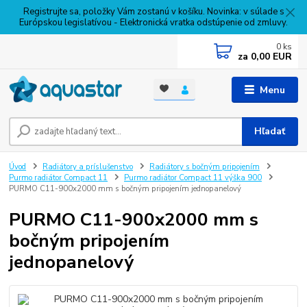
Registrujte sa, položky Vám zostanú v košíku. Novinka: v súlade s
Európskou legislatívou - Elektronická vratka odstúpenie od zmluvy.
0
ks
za
0,00 EUR
Menu
Hľadať
Úvod
Radiátory a príslušenstvo
Radiátory s bočným pripojením
Purmo radiátor Compact 11
Purmo radiátor Compact 11 výška 900
PURMO C11-900x2000 mm s bočným pripojením jednopanelový
PURMO C11-900x2000 mm s
bočným pripojením
jednopanelový