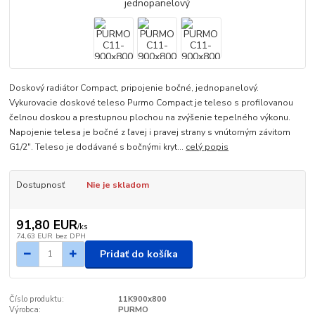
Doskový radiátor Compact, pripojenie bočné, jednopanelový.
Vykurovacie doskové teleso Purmo Compact je teleso s profilovanou
čelnou doskou a prestupnou plochou na zvýšenie tepelného výkonu.
Napojenie telesa je bočné z ľavej i pravej strany s vnútorným závitom
G1/2". Teleso je dodávané s bočnými kryt...
celý popis
Dostupnosť
Nie je skladom
91,80 EUR
/
ks
74,63 EUR
bez DPH
Pridať do košíka
Číslo produktu:
11K900x800
Výrobca:
PURMO