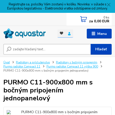
Registrujte sa, položky Vám zostanú v košíku. Novinka: v súlade s
Európskou legislatívou - Elektronická vratka odstúpenie od zmluvy.
0
ks
za
0,00 EUR
Menu
Hľadať
Úvod
Radiátory a príslušenstvo
Radiátory s bočným pripojením
Purmo radiátor Compact 11
Purmo radiátor Compact 11 výška 900
PURMO C11-900x800 mm s bočným pripojením jednopanelový
PURMO C11-900x800 mm s
bočným pripojením
jednopanelový