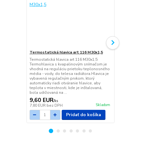
Termostatická hlavica art 116 M30x1,5
Termostatic
priamy DN 1
Termostatická hlavica art 116 M30x1,5
Termohlavica s kvapalinovým snímačom je
Termostatický
vhodná na reguláciu prietoku teplonosného
priamy DN 1/
média - vody, do telesa radiátora.Hlavica je
vybavená regulačným prvkom, ktorý
automaticky riadi otváranie hlavice, aby
teplota v miestnosti, kde je inštalovaná,
bola udržovaná na ...
9,60 EUR
9,73 EU
/
ks
Skladom
7,80 EUR
bez DPH
7,91 EUR
be
Pridať do košíka