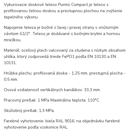
Vykurovacie doskové teleso Purmo Compact je teleso s
profilovanou čelnou doskou a prestupnou plochou na zvýšenie
tepelného výkonu.
Napojenie telesa je bočné z ľavej i pravej strany s vnútorným
závitom G1/2". Teleso je dodávané s bočnými krytmi a hornou
mriežkou.
Materiál: oceľový plech valcovaný za studena s nízkym obsahom
uhlíka, ktorý zodpovedá triede FePO1 podľa EN 10130 a EN
10131.
Hrúbka plechu: profilovaná doska - 1,25 mm, prestupná plocha -
0,5 mm.
Osová vzdialenosť vertikálnych kanálikov: 33,3 mm.
Pracovný pretlak: 1 MPa Maximálna teplota: 110°C.
Skúšobný pretlak: 1,3 MPa.
Farebné vyhotovenie: biela RAL 9016, na objednávku farebné
vyhotovenie podľa vzokonice RAL.