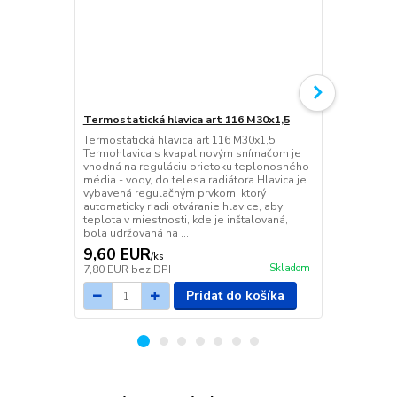
Termostatická hlavica art 116 M30x1,5
Termostatic
priamy DN 1
Termostatická hlavica art 116 M30x1,5
Termohlavica s kvapalinovým snímačom je
Termostatický
vhodná na reguláciu prietoku teplonosného
priamy DN 1/
média - vody, do telesa radiátora.Hlavica je
vybavená regulačným prvkom, ktorý
automaticky riadi otváranie hlavice, aby
teplota v miestnosti, kde je inštalovaná,
bola udržovaná na ...
9,60 EUR
9,73 EU
/
ks
Skladom
7,80 EUR
bez DPH
7,91 EUR
be
Pridať do košíka