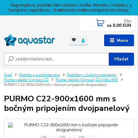
Registrujte sa, položky Vám zostanú v košíku. Novinka: v súlade s
Európskou legislatívou - Elektronická vratka odstúpenie od zmluvy.
0
ks
za
0,00 EUR
Menu
Hľadať
Úvod
Radiátory a príslušenstvo
Radiátory s bočným pripojením
Purmo radiátor Compact 22
Purmo radiátor Compact 22 výška 900
PURMO C22-900x1600 mm s bočným pripojením dvojpanelový
PURMO C22-900x1600 mm s
bočným pripojením dvojpanelový