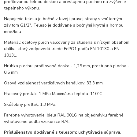
profilovanou čelnou doskou a prestupnou plochou na zvýšenie
tepelného výkonu.
Napojenie telesa je bočné z ľavej i pravej strany s vnútorným
závitom G1/2". Teleso je dodávané s bočnými krytmi a hornou
mriežkou.
Materiál: oceľový plech valcovaný za studena s nízkym obsahom
uhlíka, ktorý zodpovedá triede FePO1 podľa EN 10130 a EN
10131.
Hrúbka plechu: profilovaná doska - 1,25 mm, prestupná plocha -
0,5 mm.
Osová vzdialenosť vertikálnych kanálikov: 33,3 mm.
Pracovný pretlak: 1 MPa Maximálna teplota: 110°C.
Skúšobný pretlak: 1,3 MPa.
Farebné vyhotovenie: biela RAL 9016, na objednávku farebné
vyhotovenie podľa vzokonice RAL.
Príslušenstvo dodávané s telesom: uchytávacia súprava,