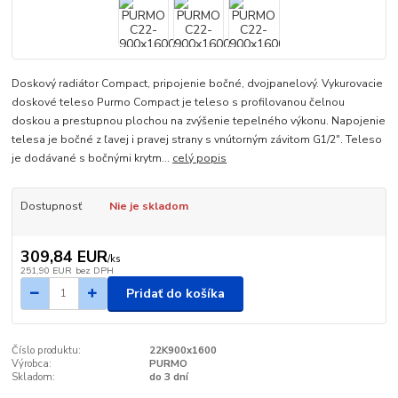
Doskový radiátor Compact, pripojenie bočné, dvojpanelový. Vykurovacie
doskové teleso Purmo Compact je teleso s profilovanou čelnou
doskou a prestupnou plochou na zvýšenie tepelného výkonu. Napojenie
telesa je bočné z ľavej i pravej strany s vnútorným závitom G1/2". Teleso
je dodávané s bočnými krytm...
celý popis
Dostupnosť
Nie je skladom
309,84 EUR
/
ks
251,90 EUR
bez DPH
Pridať do košíka
Číslo produktu:
22K900x1600
Výrobca:
PURMO
Skladom:
do 3 dní