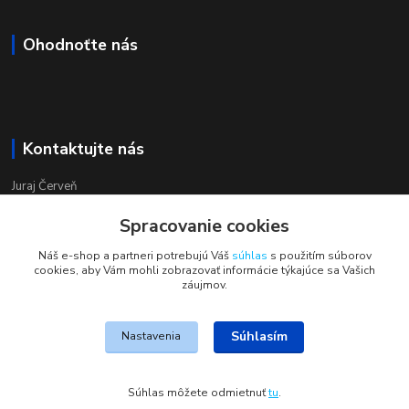
Ohodnoťte nás
Kontaktujte nás
Juraj Červeň
+421 915 834 133
Spracovanie cookies
pondelok-piatok 8:00 - 16:00
Náš e-shop a partneri potrebujú Váš
súhlas
s použitím súborov
obchod@aquastar.sk
cookies, aby Vám mohli zobrazovať informácie týkajúce sa Vašich
záujmov.
Súhlasím
Nastavenia
JohnS
Súhlas môžete odmietnuť
tu
.
Vytvorené na
Eshop-rychlo.sk