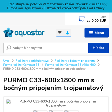
Registrujte sa, položky Vám zostanú v košíku. Novinka: v súlade s
Európskou legislatívou - Elektronická vratka odstúpenie od zmluvy.
0
ks
za
0,00 EUR
Menu
Hľadať
Úvod
Radiátory a príslušenstvo
Radiátory s bočným pripojením
Purmo radiátor Compact 33
Purmo radiátor Compact 33 výška 600
PURMO C33-600x1800 mm s bočným pripojením trojpanelový
PURMO C33-600x1800 mm s
bočným pripojením trojpanelový