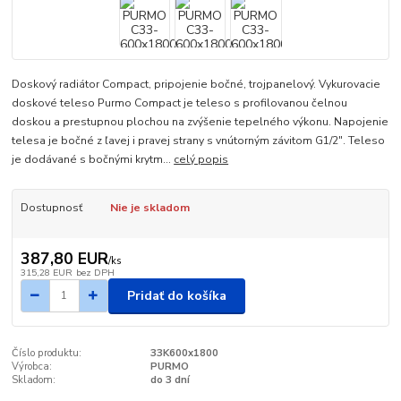
Doskový radiátor Compact, pripojenie bočné, trojpanelový. Vykurovacie
doskové teleso Purmo Compact je teleso s profilovanou čelnou
doskou a prestupnou plochou na zvýšenie tepelného výkonu. Napojenie
telesa je bočné z ľavej i pravej strany s vnútorným závitom G1/2". Teleso
je dodávané s bočnými krytm...
celý popis
Dostupnosť
Nie je skladom
387,80 EUR
/
ks
315,28 EUR
bez DPH
Pridať do košíka
Číslo produktu:
33K600x1800
Výrobca:
PURMO
Skladom:
do 3 dní