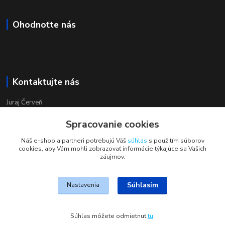
Ohodnoťte nás
Kontaktujte nás
Juraj Červeň
+421 915 834 133
Spracovanie cookies
pondelok-piatok 8:00 - 16:00
Náš e-shop a partneri potrebujú Váš
súhlas
s použitím súborov
obchod@aquastar.sk
cookies, aby Vám mohli zobrazovať informácie týkajúce sa Vašich
záujmov.
Súhlasím
Nastavenia
JohnS
Súhlas môžete odmietnuť
tu
.
Vytvorené na
Eshop-rychlo.sk