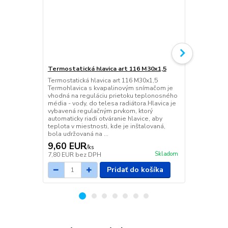
Termostatická hlavica art 116 M30x1,5
Termostatic
priamy DN 1
Termostatická hlavica art 116 M30x1,5
Termohlavica s kvapalinovým snímačom je
Termostatický
vhodná na reguláciu prietoku teplonosného
priamy DN 1/
média - vody, do telesa radiátora.Hlavica je
vybavená regulačným prvkom, ktorý
automaticky riadi otváranie hlavice, aby
teplota v miestnosti, kde je inštalovaná,
bola udržovaná na ...
9,60 EUR
9,73 EU
/
ks
Skladom
7,80 EUR
bez DPH
7,91 EUR
be
Pridať do košíka