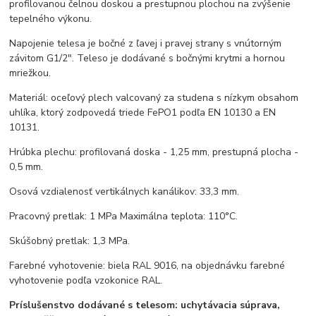
profilovanou čelnou doskou a prestupnou plochou na zvýšenie
tepelného výkonu.
Napojenie telesa je bočné z ľavej i pravej strany s vnútorným
závitom G1/2". Teleso je dodávané s bočnými krytmi a hornou
mriežkou.
Materiál: oceľový plech valcovaný za studena s nízkym obsahom
uhlíka, ktorý zodpovedá triede FePO1 podľa EN 10130 a EN
10131.
Hrúbka plechu: profilovaná doska - 1,25 mm, prestupná plocha -
0,5 mm.
Osová vzdialenosť vertikálnych kanálikov: 33,3 mm.
Pracovný pretlak: 1 MPa Maximálna teplota: 110°C.
Skúšobný pretlak: 1,3 MPa.
Farebné vyhotovenie: biela RAL 9016, na objednávku farebné
vyhotovenie podľa vzokonice RAL.
Príslušenstvo dodávané s telesom: uchytávacia súprava,