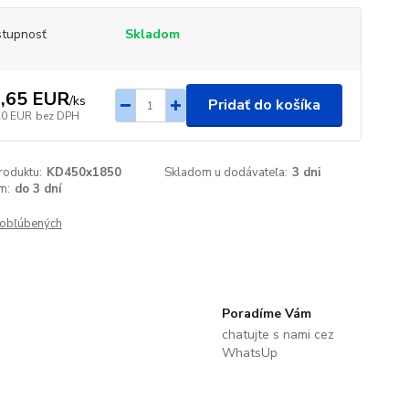
tupnosť
Skladom
,65 EUR
/
ks
Pridať do košíka
20 EUR
bez DPH
roduktu:
KD450x1850
Skladom u dodávateľa:
3 dni
m:
do 3 dní
obľúbených
Poradíme Vám
chatujte s nami cez
WhatsUp