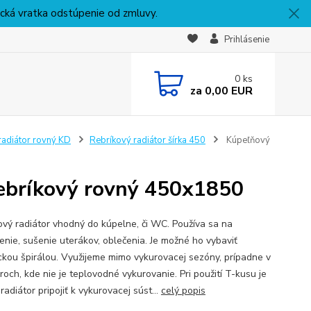
nická vratka odstúpenie od zmluvy.
Prihlásenie
0
ks
za
0,00 EUR
radiátor rovný KD
Rebríkový radiátor šírka 450
Kúpeľňový
rebríkový rovný 450x1850
ový radiátor vhodný do kúpelne, či WC. Používa sa na
enie, sušenie uterákov, oblečenia. Je možné ho vybaviť
ickou špirálou. Využijeme mimo vykurovacej sezóny, prípadne v
roch, kde nie je teplovodné vykurovanie. Pri použití T-kusu je
adiátor pripojiť k vykurovacej súst...
celý popis