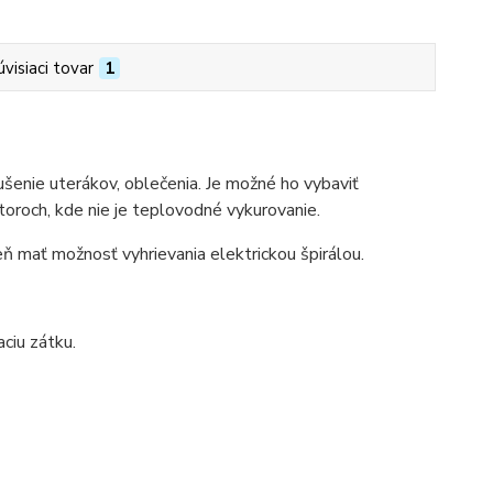
úvisiaci tovar
1
ušenie uterákov, oblečenia. Je možné ho vybaviť
toroch, kde nie je teplovodné vykurovanie.
veň mať možnosť vyhrievania elektrickou špirálou.
ciu zátku.