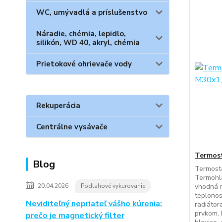
WC, umývadlá a príslušenstvo
Náradie, chémia, lepidlo,
silikón, WD 40, akryl, chémia
Prietokové ohrievače vody
Rekuperácia
Centrálne vysávače
Termost
Blog
Termosta
Termohla
20.04.2026
Podlahové vykurovanie
vhodná n
teplonos
Neviditeľný nepriateľ vášho kúrenia:
radiátor
prvkom, 
prečo je magnetický filter