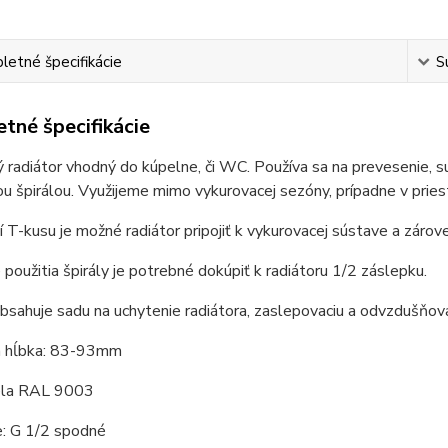
etné špecifikácie
S
tné špecifikácie
 radiátor vhodný do kúpelne, či WC. Používa sa na prevesenie, s
ou špirálou. Využijeme mimo vykurovacej sezóny, prípadne v pries
tí T-kusu je možné radiátor pripojiť k vykurovacej sústave a záro
 použitia špirály je potrebné dokúpiť k radiátoru 1/2 záslepku.
bsahuje sadu na uchytenie radiátora, zaslepovaciu a odvzdušňova
 hĺbka: 83-93mm
iela RAL 9003
e: G 1/2 spodné