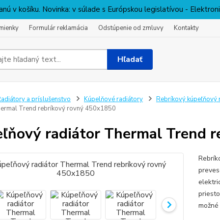
nú v košíku. Novinka: v súlade s Európskou legislatívou - Elektro
mienky
Formulár reklamácia
Odstúpenie od zmluvy
Kontakty
Hľadať
adiátory a príslušenstvo
Kúpelňové radiátory
Rebríkový kúpeľňový 
hermal Trend rebríkový rovný 450x1850
ľňový radiátor Thermal Trend 
Rebrík
preves
elektr
priesto
možné r