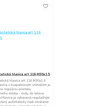
atická hlavica art 116 M30x1,5
tická hlavica art 116 M30x1,5
vica s kvapalinovým snímačom je
a reguláciu prietoku
ného média - vody, do telesa
a.Hlavica je vybavená regulačným
ktorý automaticky riadi otváranie