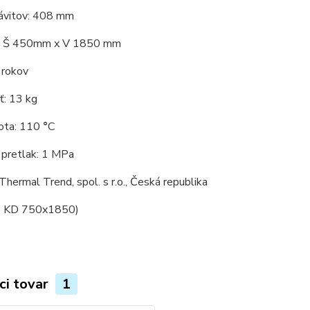
ávitov: 408 mm
: Š 450mm x V 1850 mm
 rokov
: 13 kg
ota: 110
°
C
 pretlak: 1 MPa
Thermal Trend, spol. s r.o., Česká republika
e KD 750x1850)
ci tovar
1