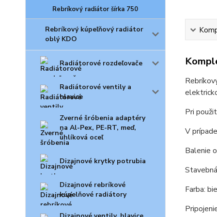
Rebríkový radiátor šírka 750
Rebríkový kúpeľňový radiátor
Kompl
oblý KDO
Komple
Radiátorové rozdeľovače
Rebríkový
Radiátorové ventily a
elektrick
hlavice
Pri použi
Zverné šróbenia adaptéry
na Al-Pex, PE-RT, meď,
V prípade
uhlíková oceľ
Balenie o
Dizajnové krytky potrubia
Stavebná
Dizajnové rebríkové
Farba: b
kúpelňové radiátory
Pripojeni
Dizajnové ventily, hlavice,