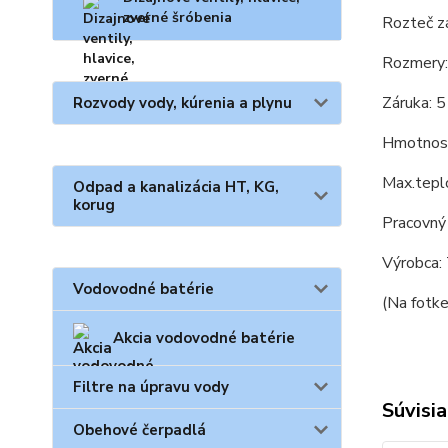
zverné šróbenia
Rozteč z
Rozmery
Záruka: 5
Rozvody vody, kúrenia a plynu
Hmotnosť
Max.tepl
Odpad a kanalizácia HT, KG,
korug
Pracovný
Výrobca: 
Vodovodné batérie
(Na fotk
Akcia vodovodné batérie
Filtre na úpravu vody
Súvisia
Obehové čerpadlá