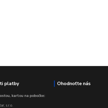
i platby
Ohodnoťte nás
osťou, kartou na pobočke:
r, s.r.o.