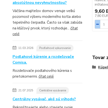
hlavice, 
absolútnou nevyhnutnosťou?
inštalov
9,60 
Väčšina majiteľov domov venuje veľkú
7,80 EU
pozornosť výberu moderného kotla alebo
tepelného čerpadla. Často sa však zabúda
na kľúčový prvok, ktorý rozhoduje...
čítať
celé
11.03.2026
Podlahové vykurovanie
Podlahové kúrenie a rozdeľovače
Tovar 
Comisa.
Kúpel
Rozdeľovače podlahového kúrenia s
prietokomermi.
čítať celé
21.07.2025
Centrálne vysávanie
Centrálny vysávač, aké sú výhody?
Rekonštruujete alebo staviate svoje