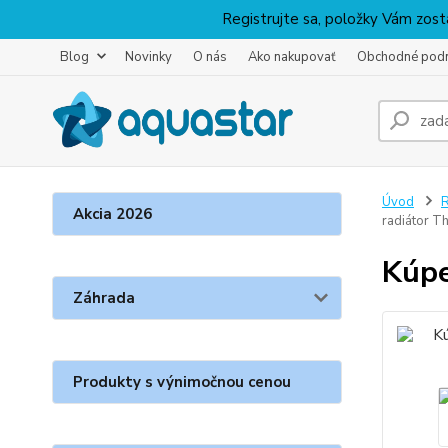
Registrujte sa, položky Vám zosta
Blog
Novinky
O nás
Ako nakupovať
Obchodné pod
Úvod
R
Akcia 2026
radiátor T
Kúpe
Záhrada
Produkty s výnimočnou cenou