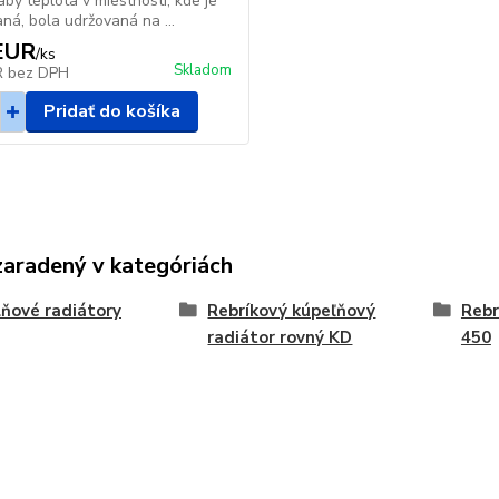
aby teplota v miestnosti, kde je
aná, bola udržovaná na ...
EUR
/
ks
Skladom
R
bez DPH
Pridať do košíka
zaradený v kategóriách
ňové radiátory
Rebríkový kúpeľňový
Rebr
radiátor rovný KD
450