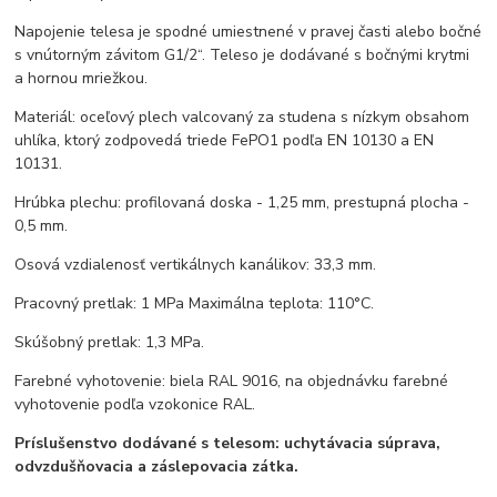
Napojenie telesa je spodné umiestnené v pravej časti alebo bočné
s vnútorným závitom G1/2“. Teleso je dodávané s bočnými krytmi
a hornou mriežkou.
Materiál: oceľový plech valcovaný za studena s nízkym obsahom
uhlíka, ktorý zodpovedá triede FePO1 podľa EN 10130 a EN
10131.
Hrúbka plechu: profilovaná doska - 1,25 mm, prestupná plocha -
0,5 mm.
Osová vzdialenosť vertikálnych kanálikov: 33,3 mm.
Pracovný pretlak: 1 MPa Maximálna teplota: 110°C.
Skúšobný pretlak: 1,3 MPa.
Farebné vyhotovenie: biela RAL 9016, na objednávku farebné
vyhotovenie podľa vzokonice RAL.
Príslušenstvo dodávané s telesom: uchytávacia súprava,
odvzdušňovacia a záslepovacia zátka.