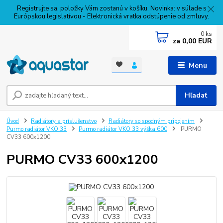
Registrujte sa, položky Vám zostanú v košíku. Novinka: v súlade s
Európskou legislatívou - Elektronická vratka odstúpenie od zmluvy.
0
ks
za
0,00 EUR
Menu
Hľadať
Úvod
Radiátory a príslušenstvo
Radiátory so spodným pripojením
Purmo radiátor VKO 33
Purmo radiátor VKO 33 výška 600
PURMO
CV33 600x1200
PURMO CV33 600x1200