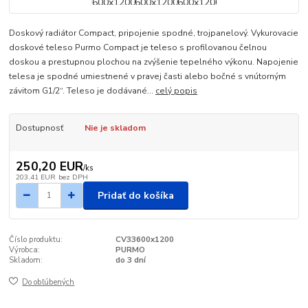
Doskový radiátor Compact, pripojenie spodné, trojpanelový. Vykurovacie
doskové teleso Purmo Compact je teleso s profilovanou čelnou
doskou a prestupnou plochou na zvýšenie tepelného výkonu. Napojenie
telesa je spodné umiestnené v pravej časti alebo bočné s vnútorným
závitom G1/2“. Teleso je dodávané...
celý popis
Dostupnosť
Nie je skladom
250,20 EUR
/
ks
203,41 EUR
bez DPH
Pridať do košíka
Číslo produktu:
CV33600x1200
Výrobca:
PURMO
Skladom:
do 3 dní
Do obľúbených