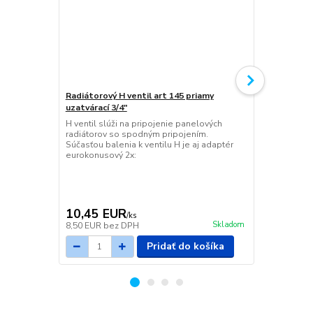
Radiátorový H ventil art 145 priamy
Radiátorový 
uzatvárací 3/4"
uzatvárací 3
H ventil slúži na pripojenie panelových
H ventil slú
radiátorov so spodným pripojením.
radiátorov s
Súčasťou balenia k ventilu H je aj adaptér
Súčasťou bal
eurokonusový 2x:
eurokonusov
10,45 EUR
11,14 E
/
ks
Skladom
8,50 EUR
bez DPH
9,06 EUR
be
Pridať do košíka