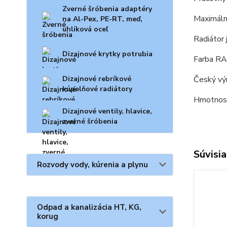
Zverné šróbenia adaptéry
Maximáln
na Al-Pex, PE-RT, meď,
uhlíková oceľ
Radiátor
Dizajnové krytky potrubia
Farba RA
Dizajnové rebríkové
Český v
kúpelňové radiátory
Hmotnosť
Dizajnové ventily, hlavice,
zverné šróbenia
Súvisia
Rozvody vody, kúrenia a plynu
Odpad a kanalizácia HT, KG,
korug