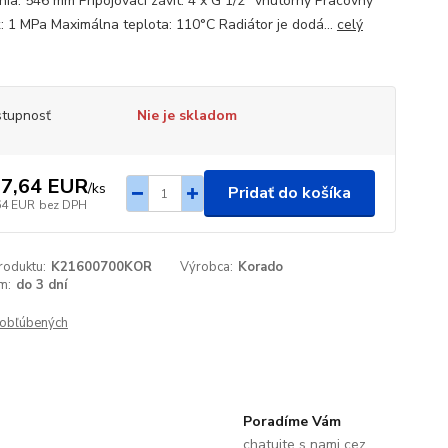
enia: 546 mm Pripojovací závit: 4 x G 1/2" vnútorný Pracovný
k: 1 MPa Maximálna teplota: 110°C Radiátor je dodá...
celý
tupnosť
Nie je skladom
7,64 EUR
/
ks
Pridať do košíka
64 EUR
bez DPH
roduktu:
K21600700KOR
Výrobca:
Korado
m:
do 3 dní
obľúbených
Poradíme Vám
chatujte s nami cez