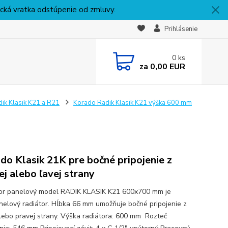
nická vratka odstúpenie od zmluvy.
Prihlásenie
0
ks
za
0,00 EUR
ik Klasik K21 a R21
Korado Radik Klasik K21 výška 600 mm
do Klasik 21K pre bočné pripojenie z
ej alebo ľavej strany
or panelový model RADIK KLASIK K21 600x700 mm je
nelový radiátor. Hĺbka 66 mm umožňuje bočné pripojenie z
alebo pravej strany. Výška radiátora: 600 mm Rozteč