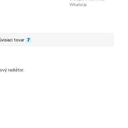
WhatsUp
úvisiaci tovar
7
ý radiátor.