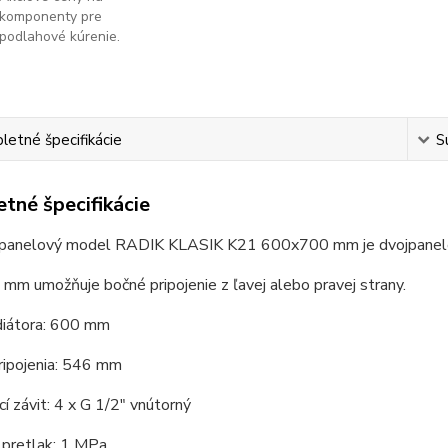
komponenty pre
podlahové kúrenie.
etné špecifikácie
S
tné špecifikácie
 panelový model RADIK KLASIK K21 600x700 mm je dvojpanelov
mm umožňuje bočné pripojenie z ľavej alebo pravej strany.
diátora: 600 mm
ripojenia: 546 mm
cí závit: 4 x G 1/2" vnútorný
 pretlak: 1 MPa