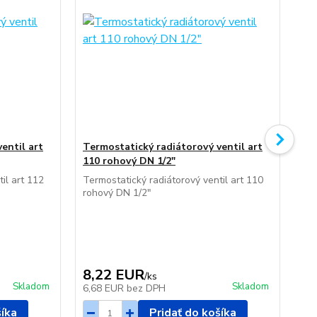
entil art
Termostatický radiátorový ventil art
Ruč
110 rohový DN 1/2"
12
il art 112
Termostatický radiátorový ventil art 110
Ruč
rohový DN 1/2"
DN
8,22 EUR
5
/
ks
Skladom
Skladom
6,68 EUR
bez DPH
4,
šíka
Pridať do košíka