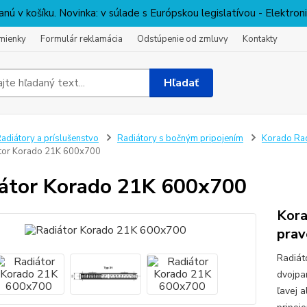
nú v košíku. Novinka: v súlade s Európskou legislatívou - Elektro
mienky
Formulár reklamácia
Odstúpenie od zmluvy
Kontakty
Hľadať
adiátory a príslušenstvo
Radiátory s bočným pripojením
Korado Rad
tor Korado 21K 600x700
átor Korado 21K 600x700
Kora
prav
Radiát
dvojpa
ľavej 