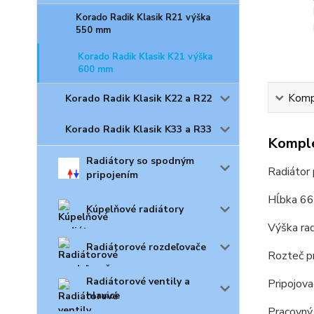
Korado Radik Klasik R21 výška
550 mm
Korado Radik Klasik K21 výška
600 mm
Kompl
Korado Radik Klasik K22 a R22
Korado Radik Klasik K33 a R33
Komple
Radiátory so spodným
Radiátor
pripojením
Hĺbka 66 
Kúpelňové radiátory
Výška ra
Radiátorové rozdeľovače
Rozteč p
Radiátorové ventily a
Pripojova
hlavice
Pracovný