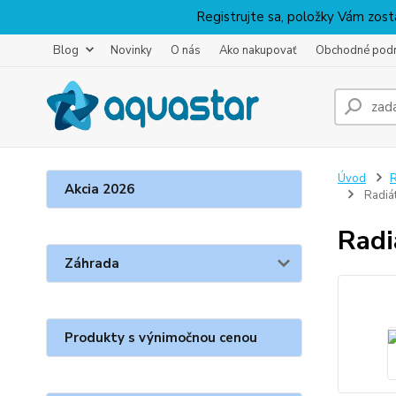
Registrujte sa, položky Vám zosta
Blog
Novinky
O nás
Ako nakupovať
Obchodné pod
Úvod
R
Akcia 2026
Radiá
Radi
Záhrada
Produkty s výnimočnou cenou