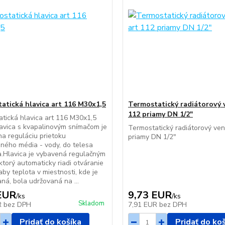
atická hlavica art 116 M30x1,5
Termostatický radiátorový v
112 priamy DN 1/2"
tická hlavica art 116 M30x1,5
vica s kvapalinovým snímačom je
Termostatický radiátorový vent
a reguláciu prietoku
priamy DN 1/2"
ného média - vody, do telesa
a.Hlavica je vybavená regulačným
ktorý automaticky riadi otváranie
aby teplota v miestnosti, kde je
aná, bola udržovaná na ...
EUR
9,73 EUR
/
ks
/
ks
Skladom
R
bez DPH
7,91 EUR
bez DPH
Pridať do košíka
Pridať do ko