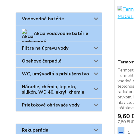
Vodovodné batérie
Akcia vodovodné batérie
Filtre na úpravu vody
Obehové čerpadlá
Termost
Termosta
WC, umývadlá a príslušenstvo
Termohla
vhodná n
teplonos
Náradie, chémia, lepidlo,
radiátor
silikón, WD 40, akryl, chémia
prvkom, 
hlavice, 
Prietokové ohrievače vody
inštalov
9,60 
7,80 EU
Rekuperácia