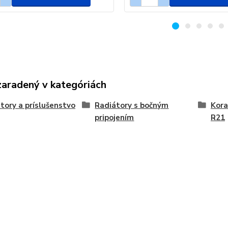
zaradený v kategóriách
tory a príslušenstvo
Radiátory s bočným
Kora
pripojením
R21