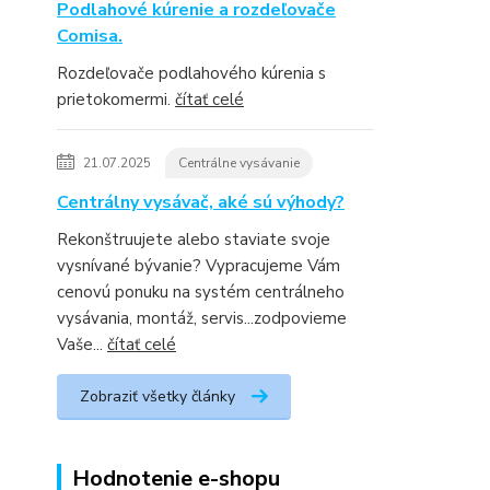
Podlahové kúrenie a rozdeľovače
Comisa.
Rozdeľovače podlahového kúrenia s
prietokomermi.
čítať celé
21.07.2025
Centrálne vysávanie
Centrálny vysávač, aké sú výhody?
Rekonštruujete alebo staviate svoje
vysnívané bývanie? Vypracujeme Vám
cenovú ponuku na systém centrálneho
vysávania, montáž, servis...zodpovieme
Vaše...
čítať celé
Zobraziť všetky články
Hodnotenie e-shopu