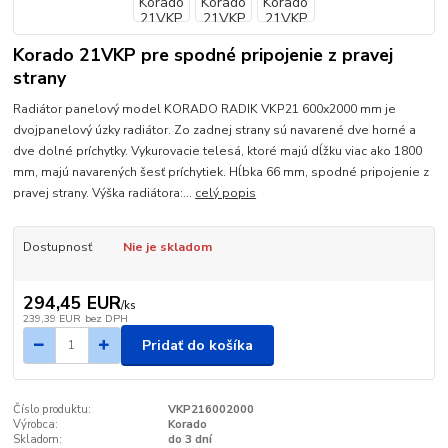
Korado 21VKP pre spodné pripojenie z pravej
strany
Radiátor panelový model KORADO RADIK VKP21 600x2000 mm je
dvojpanelový úzky radiátor. Zo zadnej strany sú navarené dve horné a
dve dolné príchytky. Vykurovacie telesá, ktoré majú dĺžku viac ako 1800
mm, majú navarených šesť príchytiek. Hĺbka 66 mm, spodné pripojenie z
pravej strany. Výška radiátora:...
celý popis
Dostupnosť
Nie je skladom
294,45 EUR
/
ks
239,39 EUR
bez DPH
Pridať do košíka
Číslo produktu:
VKP216002000
Výrobca:
Korado
Skladom:
do 3 dní