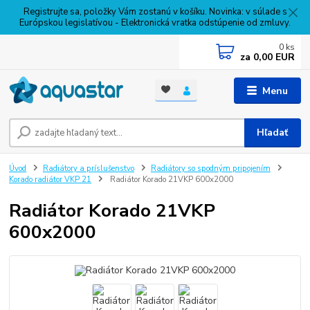
Registrujte sa, položky Vám zostanú v košíku. Novinka: v súlade s
Európskou legislatívou - Elektronická vratka odstúpenie od zmluvy.
0
ks
za
0,00 EUR
Menu
Hľadať
Úvod
Radiátory a príslušenstvo
Radiátory so spodným pripojením
Korado radiátor VKP 21
Radiátor Korado 21VKP 600x2000
Radiátor Korado 21VKP
600x2000