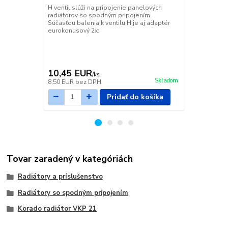
H ventil slúži na pripojenie panelových
H ventil slú
radiátorov so spodným pripojením.
radiátorov s
Súčasťou balenia k ventilu H je aj adaptér
Súčasťou bal
eurokonusový 2x:
eurokonusov
10,45 EUR
11,14 E
/
ks
Skladom
8,50 EUR
bez DPH
9,06 EUR
be
Pridať do košíka
Tovar zaradený v kategóriách
Radiátory a príslušenstvo
Radiátory so spodným pripojením
Korado radiátor VKP 21