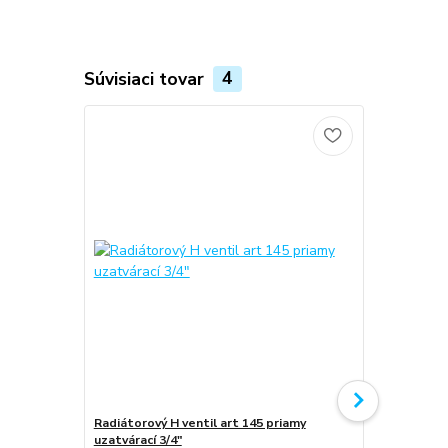
Súvisiaci tovar
4
Radiátorový H ventil art 145 priamy
Radiátorový 
uzatvárací 3/4"
uzatvárací 3