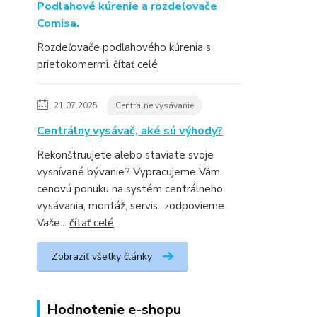
Podlahové kúrenie a rozdeľovače
Comisa.
Rozdeľovače podlahového kúrenia s
prietokomermi.
čítať celé
21.07.2025
Centrálne vysávanie
Centrálny vysávač, aké sú výhody?
Rekonštruujete alebo staviate svoje
vysnívané bývanie? Vypracujeme Vám
cenovú ponuku na systém centrálneho
vysávania, montáž, servis...zodpovieme
Vaše...
čítať celé
Zobraziť všetky články
Hodnotenie e-shopu