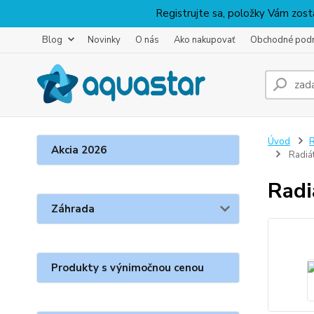
Registrujte sa, položky Vám zosta
Blog
Novinky
O nás
Ako nakupovať
Obchodné pod
Úvod
R
Akcia 2026
Radiá
Radi
Záhrada
Produkty s výnimočnou cenou