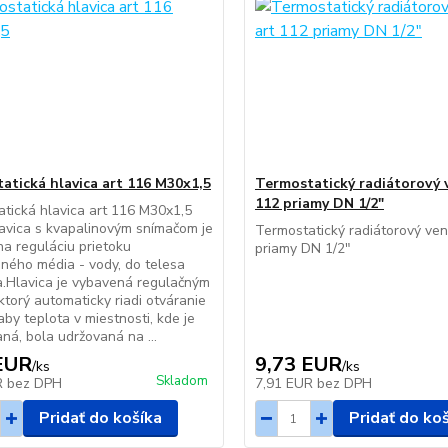
atická hlavica art 116 M30x1,5
Termostatický radiátorový v
112 priamy DN 1/2"
tická hlavica art 116 M30x1,5
vica s kvapalinovým snímačom je
Termostatický radiátorový vent
a reguláciu prietoku
priamy DN 1/2"
ného média - vody, do telesa
a.Hlavica je vybavená regulačným
ktorý automaticky riadi otváranie
aby teplota v miestnosti, kde je
aná, bola udržovaná na ...
EUR
9,73 EUR
/
ks
/
ks
Skladom
R
bez DPH
7,91 EUR
bez DPH
Pridať do košíka
Pridať do ko