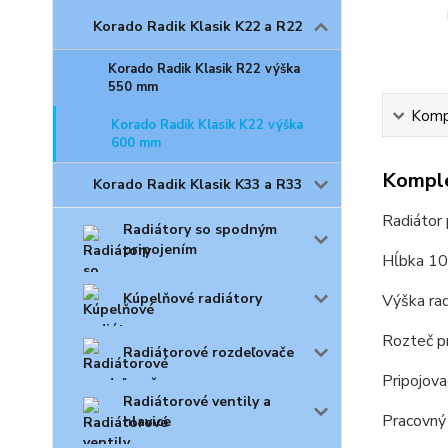
Korado Radik Klasik K22 a R22
Korado Radik Klasik R22 výška
550 mm
Kompl
Korado Radik Klasik K22 výška
600 mm
Komple
Korado Radik Klasik K33 a R33
Radiátor
Radiátory so spodným
pripojením
Hĺbka 100
Kúpelňové radiátory
Výška ra
Rozteč p
Radiátorové rozdeľovače
Pripojova
Radiátorové ventily a
Pracovný
hlavice