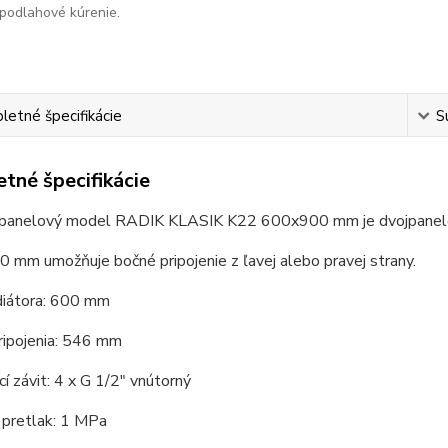
podlahové kúrenie.
etné špecifikácie
S
tné špecifikácie
 panelový model RADIK KLASIK K22 600x900 mm je dvojpanelov
 mm umožňuje bočné pripojenie z ľavej alebo pravej strany.
diátora: 600 mm
ripojenia: 546 mm
cí závit: 4 x G 1/2" vnútorný
 pretlak: 1 MPa