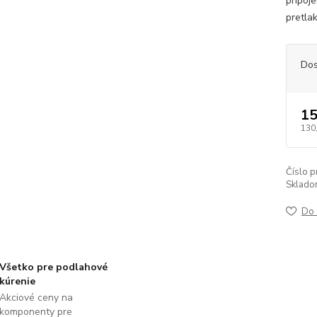
pripoj
pretla
Dos
15
130
Číslo p
Sklado
Do 
Všetko pre podlahové
kúrenie
Akciové ceny na
komponenty pre