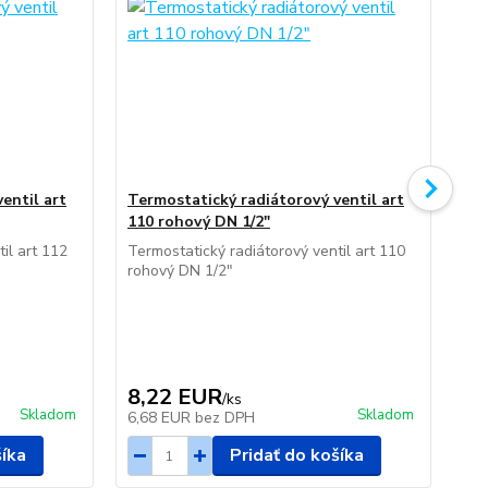
entil art
Termostatický radiátorový ventil art
Ruč
110 rohový DN 1/2"
12
il art 112
Termostatický radiátorový ventil art 110
Ruč
rohový DN 1/2"
DN
8,22 EUR
5
/
ks
Skladom
Skladom
6,68 EUR
bez DPH
4,
šíka
Pridať do košíka