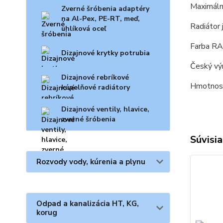
Maximáln
Zverné šróbenia adaptéry
na Al-Pex, PE-RT, meď,
Radiátor
uhlíková oceľ
Farba RA
Dizajnové krytky potrubia
Český v
Dizajnové rebríkové
Hmotnosť
kúpelňové radiátory
Dizajnové ventily, hlavice,
zverné šróbenia
Súvisia
Rozvody vody, kúrenia a plynu
Odpad a kanalizácia HT, KG,
korug