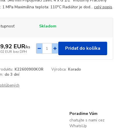
enia: 546 mm Pripojovací závit: 4 x G 1/2" vnútorný Pracovný
k: 1 MPa Maximálna teplota: 110°C Radiátor je dod...
celý popis
tupnosť
Skladom
9,92 EUR
/
ks
Pridať do košíka
,02 EUR
bez DPH
roduktu:
K22600900KOR
Výrobca:
Korado
m:
do 3 dní
obľúbených
Poradíme Vám
chatujte s nami cez
WhatsUp