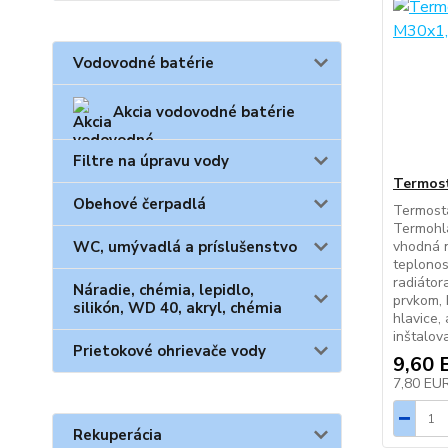
Vodovodné batérie
Akcia vodovodné batérie
Filtre na úpravu vody
Termost
Obehové čerpadlá
Termosta
Termohla
WC, umývadlá a príslušenstvo
vhodná n
teplonos
radiátor
Náradie, chémia, lepidlo,
prvkom, 
silikón, WD 40, akryl, chémia
hlavice, 
inštalov
Prietokové ohrievače vody
9,60 
7,80 EU
Rekuperácia