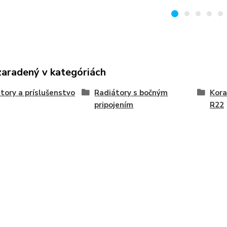
zaradený v kategóriách
tory a príslušenstvo
Radiátory s bočným
Kora
pripojením
R22