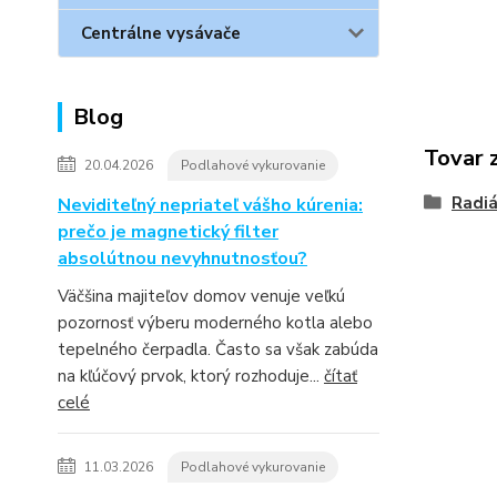
Centrálne vysávače
Blog
Tovar 
20.04.2026
Podlahové vykurovanie
Radiá
Neviditeľný nepriateľ vášho kúrenia:
prečo je magnetický filter
absolútnou nevyhnutnosťou?
Väčšina majiteľov domov venuje veľkú
pozornosť výberu moderného kotla alebo
tepelného čerpadla. Často sa však zabúda
na kľúčový prvok, ktorý rozhoduje...
čítať
celé
11.03.2026
Podlahové vykurovanie