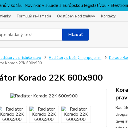
nú v košíku. Novinka: v súlade s Európskou legislatívou - Elektro
mienky
Formulár reklamácia
Odstúpenie od zmluvy
Kontakty
Hľadať
adiátory a príslušenstvo
Radiátory s bočným pripojením
Korado Rad
tor Korado 22K 600x900
átor Korado 22K 600x900
Kora
prav
Radiát
dvojpa
ľavej 