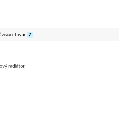
úvisiaci tovar
7
ý radiátor.