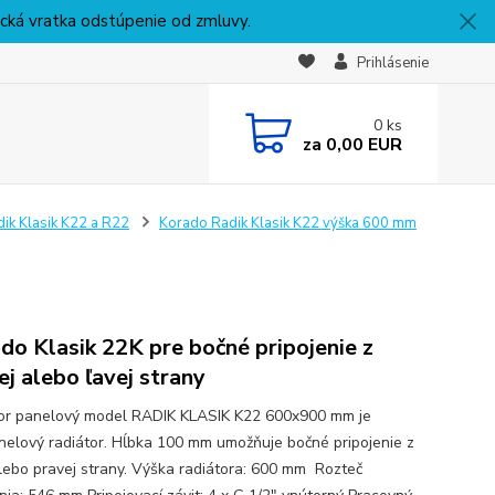
nická vratka odstúpenie od zmluvy.
Prihlásenie
0
ks
za
0,00 EUR
ik Klasik K22 a R22
Korado Radik Klasik K22 výška 600 mm
do Klasik 22K pre bočné pripojenie z
ej alebo ľavej strany
or panelový model RADIK KLASIK K22 600x900 mm je
nelový radiátor. Hĺbka 100 mm umožňuje bočné pripojenie z
alebo pravej strany. Výška radiátora: 600 mm Rozteč