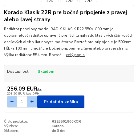
Korado Klasik 22R pre bočné pripojenie z pravej
alebo ľavej strany
Radiátor panelový model RADIK KLASIK R22 550x1800 mm je
dvojpanelový radiátor upravený pre rýchlu náhradu klasických článkových
oceľových alebo liatinových radiátorov. Rozteč pre pripojenie je 500mm.
Hĺbka 100 mm umožňuje bočné pripojenie z ľavej alebo pravej strany.
Výška radiátora: 554 mm Rozteč ...
celý popis
Dostupnosť
Skladom
256,09 EUR
/
ks
208,20 EUR
bez DPH
Pridať do košíka
Číslo produktu:
R225501800KOR
Výrobca:
Korado
Skladom:
do 3 dní