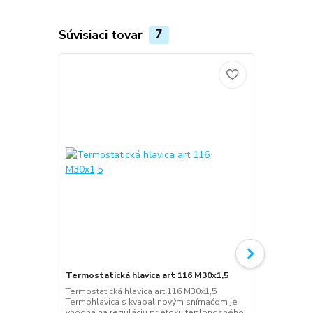
Súvisiaci tovar
7
Termostatická hlavica art 116 M30x1,5
Termostatic
priamy DN 1
Termostatická hlavica art 116 M30x1,5
Termohlavica s kvapalinovým snímačom je
Termostatický
vhodná na reguláciu prietoku teplonosného