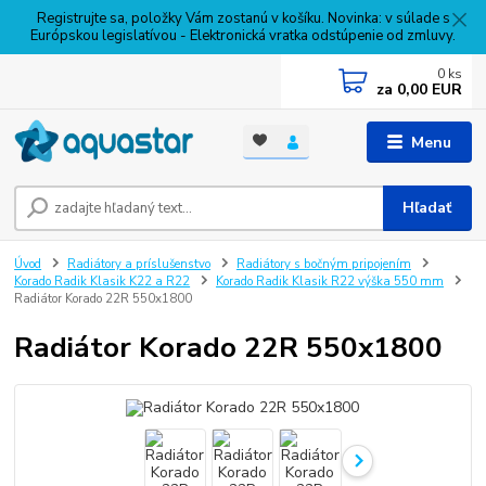
Registrujte sa, položky Vám zostanú v košíku. Novinka: v súlade s
Európskou legislatívou - Elektronická vratka odstúpenie od zmluvy.
0
ks
za
0,00 EUR
Menu
Hľadať
Úvod
Radiátory a príslušenstvo
Radiátory s bočným pripojením
Korado Radik Klasik K22 a R22
Korado Radik Klasik R22 výška 550 mm
Radiátor Korado 22R 550x1800
Radiátor Korado 22R 550x1800