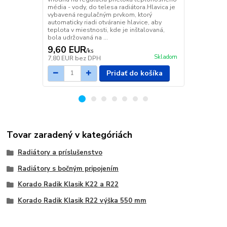
priamy DN 1/
média - vody, do telesa radiátora.Hlavica je
vybavená regulačným prvkom, ktorý
automaticky riadi otváranie hlavice, aby
teplota v miestnosti, kde je inštalovaná,
bola udržovaná na ...
9,60 EUR
9,73 EU
/
ks
Skladom
7,80 EUR
bez DPH
7,91 EUR
be
Pridať do košíka
Tovar zaradený v kategóriách
Radiátory a príslušenstvo
Radiátory s bočným pripojením
Korado Radik Klasik K22 a R22
Korado Radik Klasik R22 výška 550 mm