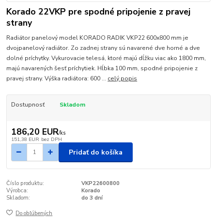
Korado 22VKP pre spodné pripojenie z pravej
strany
Radiátor panelový model KORADO RADIK VKP22 600x800 mm je
dvojpanelový radiátor. Zo zadnej strany sú navarené dve horné a dve
dolné príchytky. Vykurovacie telesá, ktoré majú dĺžku viac ako 1800 mm,
majú navarených šesť príchytiek. Hĺbka 100 mm, spodné pripojenie z
pravej strany. Výška radiátora: 600 ...
celý popis
Dostupnosť
Skladom
186,20 EUR
/
ks
151,38 EUR
bez DPH
Pridať do košíka
Číslo produktu:
VKP22600800
Výrobca:
Korado
Skladom:
do 3 dní
Do obľúbených