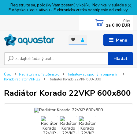
Registrujte sa, položky Vám zostanú v košíku. Novinka: v súlade s
Európskou legislatívou - Elektronická vratka odstúpenie od zmluvy.
0
ks
za
0,00 EUR
Menu
Hľadať
Úvod
Radiátory a príslušenstvo
Radiátory so spodným pripojením
Korado radiátor VKP 22
Radiátor Korado 22VKP 600x800
Radiátor Korado 22VKP 600x800