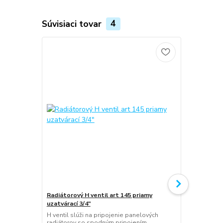
Súvisiaci tovar
4
Radiátorový H ventil art 145 priamy
Radiátorový 
uzatvárací 3/4"
uzatvárací 3
H ventil slúži na pripojenie panelových
H ventil slú
radiátorov so spodným pripojením.
radiátorov s