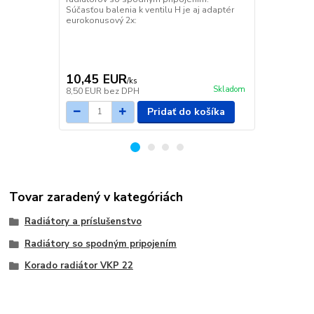
Súčasťou balenia k ventilu H je aj adaptér
Súčasťou bal
eurokonusový 2x:
eurokonusov
10,45 EUR
11,14 E
/
ks
Skladom
8,50 EUR
bez DPH
9,06 EUR
be
Pridať do košíka
Tovar zaradený v kategóriách
Radiátory a príslušenstvo
Radiátory so spodným pripojením
Korado radiátor VKP 22