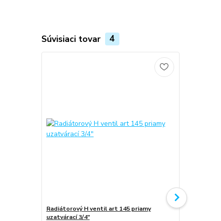
Súvisiaci tovar
4
Radiátorový H ventil art 145 priamy
Radiátorový 
uzatvárací 3/4"
uzatvárací 3