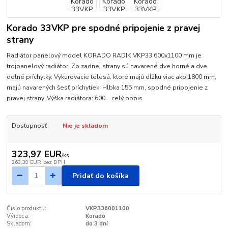
Korado 33VKP pre spodné pripojenie z pravej
strany
Radiátor panelový model KORADO RADIK VKP33 600x1100 mm je
trojpanelový radiátor. Zo zadnej strany sú navarené dve horné a dve
dolné príchytky. Vykurovacie telesá, ktoré majú dĺžku viac ako 1800 mm,
majú navarených šesť príchytiek. Hĺbka 155 mm, spodné pripojenie z
pravej strany. Výška radiátora: 600...
celý popis
Dostupnosť
Nie je skladom
323,97 EUR
/
ks
263,39 EUR
bez DPH
Pridať do košíka
Číslo produktu:
VKP336001100
Výrobca:
Korado
Skladom:
do 3 dní