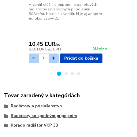
H ventil slúži na pripojenie panelových
H ventil slú
radiátorov so spodným pripojením.
radiátorov s
Súčasťou balenia k ventilu H je aj adaptér
Súčasťou bal
eurokonusový 2x:
eurokonusov
10,45 EUR
11,14 E
/
ks
Skladom
8,50 EUR
bez DPH
9,06 EUR
be
Pridať do košíka
Tovar zaradený v kategóriách
Radiátory a príslušenstvo
Radiátory so spodným pripojením
Korado radiátor VKP 33