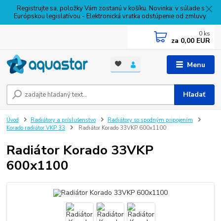
Registrujte sa, položky Vám zostanú v košíku. Novinka: v súlade s
Európskou legislatívou - Elektronická vratka odstúpenie od zmluvy.
0
ks
za
0,00 EUR
Menu
Hľadať
Úvod
Radiátory a príslušenstvo
Radiátory so spodným pripojením
Korado radiátor VKP 33
Radiátor Korado 33VKP 600x1100
Radiátor Korado 33VKP
600x1100