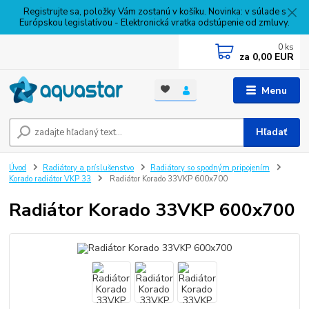
Registrujte sa, položky Vám zostanú v košíku. Novinka: v súlade s
Európskou legislatívou - Elektronická vratka odstúpenie od zmluvy.
0
ks
za
0,00 EUR
Menu
Hľadať
Úvod
Radiátory a príslušenstvo
Radiátory so spodným pripojením
Korado radiátor VKP 33
Radiátor Korado 33VKP 600x700
Radiátor Korado 33VKP 600x700