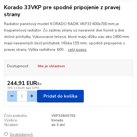
Korado 33VKP pre spodné pripojenie z pravej
strany
Radiátor panelový model KORADO RADIK VKP33 600x700 mm je
trojpanelový radiátor. Zo zadnej strany sú navarené dve horné a dve
dolné príchytky. Vykurovacie telesá, ktoré majú dĺžku viac ako 1800 mm,
majú navarených šesť príchytiek. Hĺbka 155 mm, spodné pripojenie z
pravej strany. Výška radiátora: 600 ...
celý popis
Dostupnosť
Nie je skladom
244,91 EUR
/
ks
199,11 EUR
bez DPH
Pridať do košíka
Číslo produktu:
VKP33600700
Výrobca:
Korado
Skladom:
do 3 dní
Do obľúbených