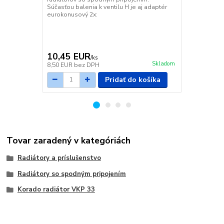
Súčasťou balenia k ventilu H je aj adaptér
Súčasťou bal
eurokonusový 2x:
eurokonusov
10,45 EUR
11,14 E
/
ks
Skladom
8,50 EUR
bez DPH
9,06 EUR
be
Pridať do košíka
Tovar zaradený v kategóriách
Radiátory a príslušenstvo
Radiátory so spodným pripojením
Korado radiátor VKP 33