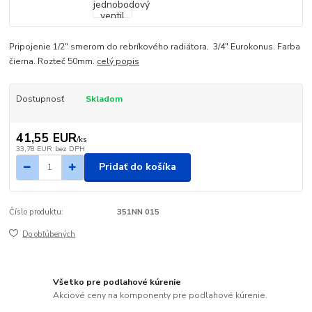
Pripojenie 1/2" smerom do rebríkového radiátora, 3/4" Eurokonus. Farba
čierna. Rozteč 50mm.
celý popis
Dostupnosť
Skladom
41,55 EUR
/
ks
33,78 EUR
bez DPH
Pridať do košíka
Číslo produktu:
351NN 015
Do obľúbených
Všetko pre podlahové kúrenie
Akciové ceny na komponenty pre podlahové kúrenie.