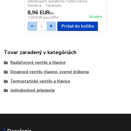
rebríkových radiátorov. Farba čierna.
Výrobca: , Taliansko
8,96 EUR
/
ks
Skladom
7,28 EUR
bez DPH
Pridať do košíka
Tovar zaradený v kategóriách
Radiátorové ventily a hlavice
Dizajnové ventily, hlavice, zverné šróbenia
Termostatické ventily a hlavice
Jednobodové pripojenia