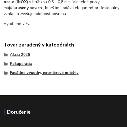
ocele (INOX)
s hrúbkou 0,5 – 0,8 mm. Viditeľné prvky
majú
brúsený
povrch , ktorý im dodáva elegantný, profesionálny
vzhľad a zvyšuje odolnosť povrchu.
Vyrobené v EU.
Tovar zaradený v kategóriách
Akcia 2026
Rekuperácia
Fasádne výustky, exteriérové mriežky
Doručenie