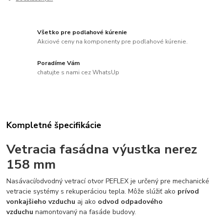
Všetko pre podlahové kúrenie
Akciové ceny na komponenty pre podlahové kúrenie.
Poradíme Vám
chatujte s nami cez WhatsUp
Kompletné špecifikácie
Vetracia fasádna výustka nerez
158 mm
Nasávací/odvodný vetrací otvor PEFLEX je určený pre mechanické
vetracie systémy s rekuperáciou tepla. Môže slúžiť ako
prívod
vonkajšieho vzduchu
aj ako
odvod odpadového
vzduchu
namontovaný na fasáde budovy.