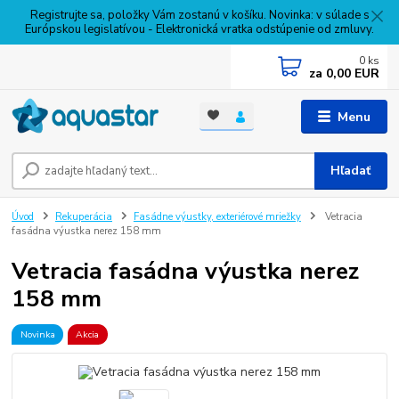
Registrujte sa, položky Vám zostanú v košíku. Novinka: v súlade s
Európskou legislatívou - Elektronická vratka odstúpenie od zmluvy.
0
ks
za
0,00 EUR
Menu
Hľadať
Úvod
Rekuperácia
Fasádne výustky, exteriérové mriežky
Vetracia
fasádna výustka nerez 158 mm
Vetracia fasádna výustka nerez
158 mm
Novinka
Akcia