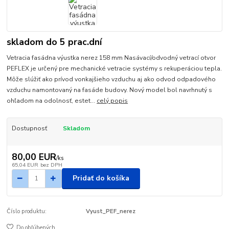
skladom do 5 prac.dní
Vetracia fasádna výustka nerez 158 mm Nasávací/odvodný vetrací otvor
PEFLEX je určený pre mechanické vetracie systémy s rekuperáciou tepla.
Môže slúžiť ako prívod vonkajšieho vzduchu aj ako odvod odpadového
vzduchu namontovaný na fasáde budovy. Nový model bol navrhnutý s
ohľadom na odolnosť, estet...
celý popis
Dostupnosť
Skladom
80,00 EUR
/
ks
65,04 EUR
bez DPH
Pridať do košíka
Číslo produktu:
Vyust_PEF_nerez
Do obľúbených