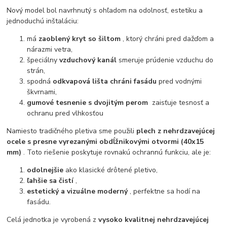
Nový model bol navrhnutý s ohľadom na odolnosť, estetiku a
jednoduchú inštaláciu:
má
zaoblený kryt so šiltom
, ktorý chráni pred dažďom a
nárazmi vetra,
špeciálny
vzduchový kanál
smeruje prúdenie vzduchu do
strán,
spodná
odkvapová lišta chráni fasádu
pred vodnými
škvrnami,
gumové tesnenie s dvojitým perom
zaisťuje tesnosť a
ochranu pred vlhkosťou
Namiesto tradičného pletiva sme použili
plech z nehrdzavejúcej
ocele s presne vyrezanými obdĺžnikovými otvormi (40x15
mm)
. Toto riešenie poskytuje rovnakú ochrannú funkciu, ale je:
odolnejšie
ako klasické drôtené pletivo,
ľahšie sa čistí
,
estetický a vizuálne moderný
, perfektne sa hodí na
fasádu.
Celá jednotka je vyrobená z
vysoko kvalitnej nehrdzavejúcej