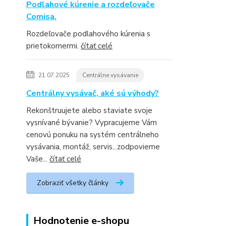
Podlahové kúrenie a rozdeľovače
Comisa.
Rozdeľovače podlahového kúrenia s
prietokomermi.
čítať celé
21.07.2025
Centrálne vysávanie
Centrálny vysávač, aké sú výhody?
Rekonštruujete alebo staviate svoje
vysnívané bývanie? Vypracujeme Vám
cenovú ponuku na systém centrálneho
vysávania, montáž, servis...zodpovieme
Vaše...
čítať celé
Zobraziť všetky články
Hodnotenie e-shopu