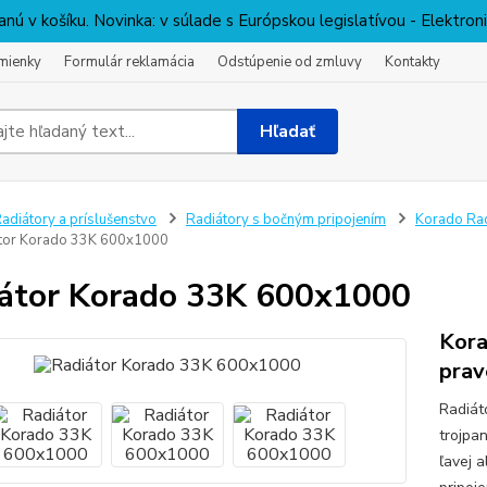
nú v košíku. Novinka: v súlade s Európskou legislatívou - Elektro
mienky
Formulár reklamácia
Odstúpenie od zmluvy
Kontakty
Hľadať
adiátory a príslušenstvo
Radiátory s bočným pripojením
Korado Rad
tor Korado 33K 600x1000
átor Korado 33K 600x1000
Kora
prav
Radiát
trojpa
ľavej 