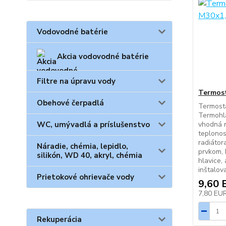
Vodovodné batérie
Akcia vodovodné batérie
Filtre na úpravu vody
Termost
Obehové čerpadlá
Termosta
Termohla
WC, umývadlá a príslušenstvo
vhodná n
teplonos
radiátor
Náradie, chémia, lepidlo,
prvkom, 
silikón, WD 40, akryl, chémia
hlavice, 
inštalov
Prietokové ohrievače vody
9,60 
7,80 EU
Rekuperácia