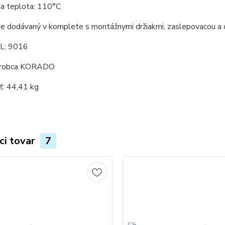
a teplota: 110°C
 je dodávaný v komplete s montážnymi držiakmi, zaslepovacou a
L: 9016
ýrobca KORADO
: 44,41 kg
ci tovar
7