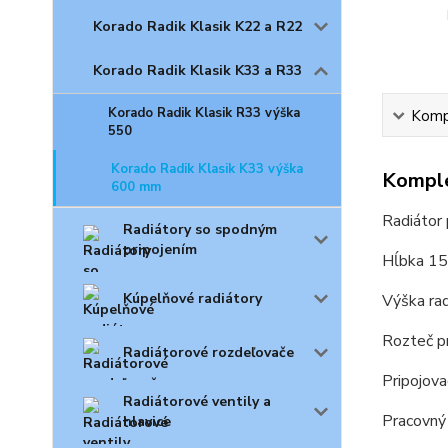
Korado Radik Klasik K22 a R22
Korado Radik Klasik K33 a R33
Korado Radik Klasik R33 výška
Kompl
550
Korado Radik Klasik K33 výška
Komple
600 mm
Radiátor
Radiátory so spodným
pripojením
Hĺbka 155
Kúpelňové radiátory
Výška ra
Rozteč p
Radiátorové rozdeľovače
Pripojova
Radiátorové ventily a
Pracovný
hlavice