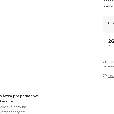
pripoj
pretla
Dos
26
215
Číslo p
Sklado
Do 
Všetko pre podlahové
kúrenie
Akciové ceny na
komponenty pre