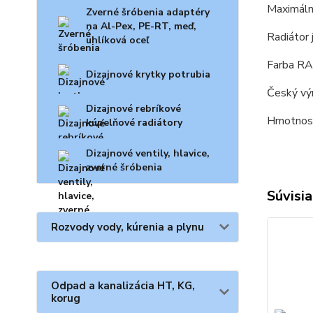
Maximáln
Zverné šróbenia adaptéry
na Al-Pex, PE-RT, meď,
Radiátor
uhlíková oceľ
Farba RA
Dizajnové krytky potrubia
Český v
Dizajnové rebríkové
Hmotnosť
kúpelňové radiátory
Dizajnové ventily, hlavice,
zverné šróbenia
Súvisia
Rozvody vody, kúrenia a plynu
Odpad a kanalizácia HT, KG,
korug