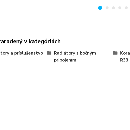
zaradený v kategóriách
tory a príslušenstvo
Radiátory s bočným
Kora
pripojením
R33