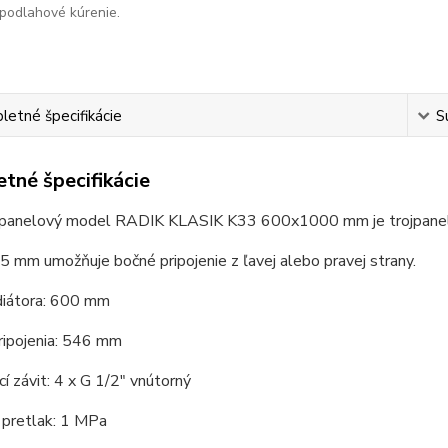
podlahové kúrenie.
etné špecifikácie
S
tné špecifikácie
 panelový model RADIK KLASIK K33 600x1000 mm je trojpanelo
 mm umožňuje bočné pripojenie z ľavej alebo pravej strany.
diátora: 600 mm
ripojenia: 546 mm
cí závit: 4 x G 1/2" vnútorný
 pretlak: 1 MPa