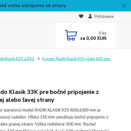
nická vratka odstúpenie od zmluvy.
Prihlásenie
0
ks
za
0,00 EUR
ik Klasik K33 a R33
Korado Radik Klasik K33 výška 600 mm
do Klasik 33K pre bočné pripojenie z
ej alebo ľavej strany
or panelový model RADIK KLASIK K33 600x1000 mm je
nelový radiátor. Hĺbka 155 mm umožňuje bočné pripojenie z
alebo pravej strany. Výška radiátora: 600 mm Rozteč