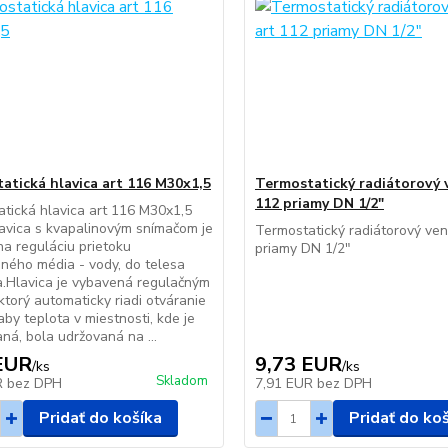
atická hlavica art 116 M30x1,5
Termostatický radiátorový v
112 priamy DN 1/2"
tická hlavica art 116 M30x1,5
vica s kvapalinovým snímačom je
Termostatický radiátorový vent
a reguláciu prietoku
priamy DN 1/2"
ného média - vody, do telesa
a.Hlavica je vybavená regulačným
ktorý automaticky riadi otváranie
aby teplota v miestnosti, kde je
aná, bola udržovaná na ...
EUR
9,73 EUR
/
ks
/
ks
Skladom
R
bez DPH
7,91 EUR
bez DPH
Pridať do košíka
Pridať do ko