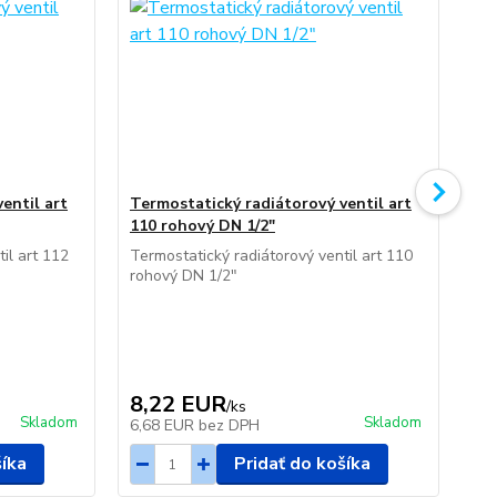
entil art
Termostatický radiátorový ventil art
Ruč
110 rohový DN 1/2"
12
il art 112
Termostatický radiátorový ventil art 110
Ruč
rohový DN 1/2"
DN
8,22 EUR
5
/
ks
Skladom
Skladom
6,68 EUR
bez DPH
4,
šíka
Pridať do košíka