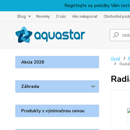
Registrujte sa, položky Vám zosta
Blog
Novinky
O nás
Ako nakupovať
Obchodné pod
Úvod
R
Akcia 2026
Radiá
Radi
Záhrada
Produkty s výnimočnou cenou