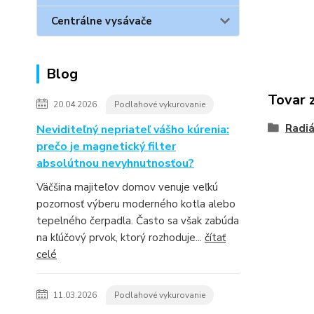
Centrálne vysávače
Blog
Tovar 
20.04.2026
Podlahové vykurovanie
Radiá
Neviditeľný nepriateľ vášho kúrenia:
prečo je magnetický filter
absolútnou nevyhnutnosťou?
Väčšina majiteľov domov venuje veľkú
pozornosť výberu moderného kotla alebo
tepelného čerpadla. Často sa však zabúda
na kľúčový prvok, ktorý rozhoduje...
čítať
celé
11.03.2026
Podlahové vykurovanie