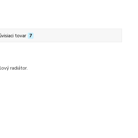
úvisiaci tovar
7
vý radiátor.