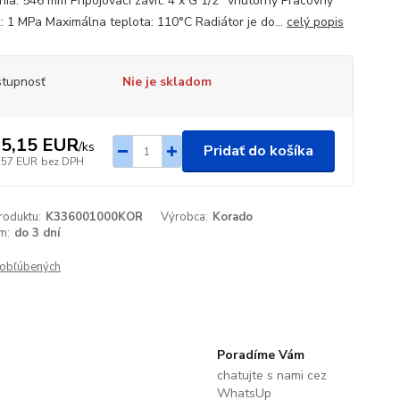
enia: 546 mm Pripojovací závit: 4 x G 1/2" vnútorný Pracovný
k: 1 MPa Maximálna teplota: 110°C Radiátor je do...
celý popis
tupnosť
Nie je skladom
5,15 EUR
/
ks
Pridať do košíka
,57 EUR
bez DPH
roduktu:
K336001000KOR
Výrobca:
Korado
m:
do 3 dní
obľúbených
Poradíme Vám
chatujte s nami cez
WhatsUp