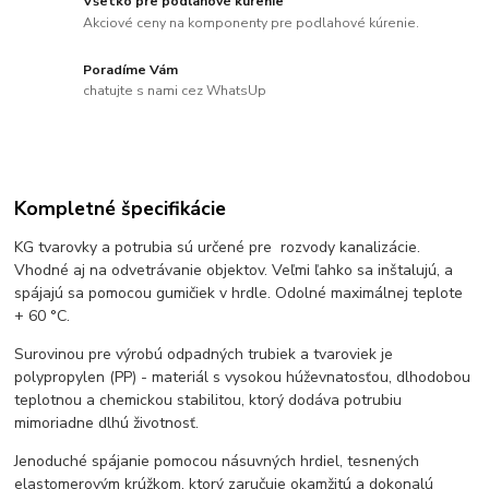
Všetko pre podlahové kúrenie
Akciové ceny na komponenty pre podlahové kúrenie.
Poradíme Vám
chatujte s nami cez WhatsUp
Kompletné špecifikácie
KG tvarovky a potrubia sú určené pre rozvody kanalizácie.
Vhodné aj na odvetrávanie objektov. Veľmi ľahko sa inštalujú, a
spájajú sa pomocou gumičiek v hrdle. Odolné maximálnej teplote
+ 60 °C.
Surovinou pre výrobú odpadných trubiek a tvaroviek je
polypropylen (PP) - materiál s vysokou húževnatosťou, dlhodobou
teplotnou a chemickou stabilitou, ktorý dodáva potrubiu
mimoriadne dlhú životnosť.
Jenoduché spájanie pomocou násuvných hrdiel, tesnených
elastomerovým krúžkom, ktorý zaručuje okamžitú a dokonalú