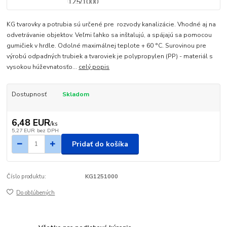
KG tvarovky a potrubia sú určené pre rozvody kanalizácie. Vhodné aj na
odvetrávanie objektov. Veľmi ľahko sa inštalujú, a spájajú sa pomocou
gumičiek v hrdle. Odolné maximálnej teplote + 60 °C. Surovinou pre
výrobú odpadných trubiek a tvaroviek je polypropylen (PP) - materiál s
vysokou húževnatosťo...
celý popis
Dostupnosť
Skladom
6,48 EUR
/
ks
5,27 EUR
bez DPH
Pridať do košíka
Číslo produktu:
KG1251000
Do obľúbených