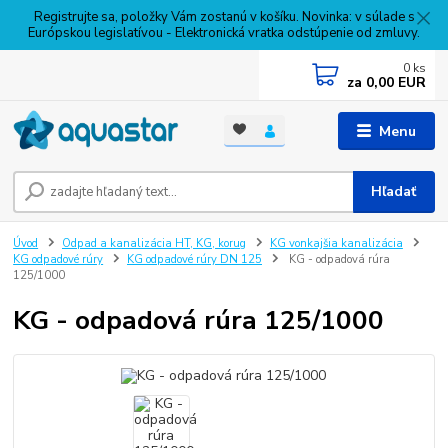
Registrujte sa, položky Vám zostanú v košíku. Novinka: v súlade s
Európskou legislatívou - Elektronická vratka odstúpenie od zmluvy.
0
ks
za
0,00 EUR
Menu
Hľadať
Úvod
Odpad a kanalizácia HT, KG, korug
KG vonkajšia kanalizácia
KG odpadové rúry
KG odpadové rúry DN 125
KG - odpadová rúra
125/1000
KG - odpadová rúra 125/1000