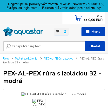
Registrujte sa, položky Vám zostanú v košíku. Novinka: v súlade s
Európskou legislatívou - Elektronická vratka odstúpenie od zmluvy.
0
ks
za
0,00 EUR
Menu
Hľadať
Úvod
Podlahové kúrenie
PEX-AL-PEX s izoláciou
PEX-AL-PEX rúra s
izoláciou 32 - modrá
PEX-AL-PEX rúra s izoláciou 32 -
modrá