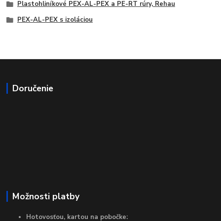
Plastohliníkové PEX-AL-PEX a PE-RT rúry, Rehau
PEX-AL-PEX s izoláciou
Doručenie
Možnosti platby
Hotovosťou, kartou na pobočke: