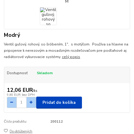
Modrý
Ventil guľový, rohový, so šróbením, 1", s motýľom. Používa sa hlavne na
pripojenie k nerezovým a mosadzným rozdeľovačom pre podlahové aj
radiátorové vykurovacie systémy.
celý popis
Dostupnosť
Skladom
12,06 EUR
/
ks
9,80 EUR
bez DPH
Pridať do košíka
Číslo produktu:
200112
Do obľúbených