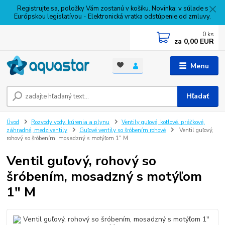
Registrujte sa, položky Vám zostanú v košíku. Novinka: v súlade s
Európskou legislatívou - Elektronická vratka odstúpenie od zmluvy.
0
ks
za
0,00 EUR
Menu
Hľadať
Úvod
Rozvody vody, kúrenia a plynu
Ventily guľové, kotlové, práčkové,
záhradné, medziventily
Guľové ventily so šróbením rohové
Ventil guľový,
rohový so šróbením, mosadzný s motýľom 1" M
Ventil guľový, rohový so
šróbením, mosadzný s motýľom
1" M