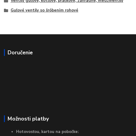
Ventily guľové, kotlové, práčkové, záhradné, medziventily
Guľové ventily so šróbením rohové
Doručenie
Možnosti platby
Hotovosťou, kartou na pobočke: